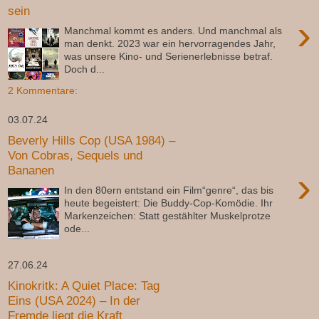
sein
›
Manchmal kommt es anders. Und manchmal als
man denkt. 2023 war ein hervorragendes Jahr,
was unsere Kino- und Serienerlebnisse betraf.
Doch d...
2 Kommentare:
03.07.24
Beverly Hills Cop (USA 1984) –
Von Cobras, Sequels und
Bananen
›
In den 80ern entstand ein Film“genre“, das bis
heute begeistert: Die Buddy-Cop-Komödie. Ihr
Markenzeichen: Statt gestählter Muskelprotze
ode...
27.06.24
Kinokritk: A Quiet Place: Tag
Eins (USA 2024) – In der
Fremde liegt die Kraft